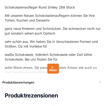
Schokoladenaufleger Rund Smiley 288 Stück
Mit unseren Neuen Schokoladenauflegern können Sie Ihre
Torten, Kuchen und Desserts
ganz neue Kreieren und Schmücken. Sie schmecken nicht nur
gut sondern sehen auch Optisch
sehr schön aus. Wir haben Sie in Verschiedenen Formen und
Größen. Ob mit Vorliebe für
weiße Schokolade, Vollmilch Schokolade oder Zart bitter
Schokolade. Bei uns finden Sie für
jeder Mann etwas. Sie passen zu jedem Anlass wie auch zu
den Verschiedensten Mottos
oder Dekorationen. Perfekt geeignet für kleine Desserts um
Produktbewertungen
dem Feinschliff zu erreichen.
Ob Quadratisch, Herz, Dreieck, Stern oder Rolle es ist immer
Produktrezensionen
etwas passendes dabei.