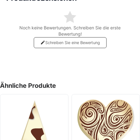
dem Feinschliff zu erreichen.
Ob Quadratisch, Herz, Dreieck, Stern oder Rollen es ist immer
etwas passendes dabei.
Noch keine Bewertungen. Schreiben Sie die erste
Bewertung!
Schreiben Sie eine Bewertung
Ähnliche Produkte