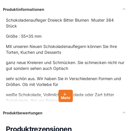
Produktinformationen
Schokoladenaufleger Dreieck Bitter Blumen Muster 384
Stück
Größe : 55x35 mm
Mit unseren Neuen Schokoladenauflegern können Sie Ihre
Torten, Kuchen und Desserts
ganz neue Kreieren und Schmücken. Sie schmecken nicht nur
gut sondern sehen auch Optisch
sehr schön aus. Wir haben Sie in Verschiedenen Formen und
Größen. Ob mit Vorliebe für
weiße Schokolade, Vollmilch Schokolade oder Zart bitter
Schokolade. Bei uns finden Sie für
jeder Mann etwas. Sie passen zu jedem Anlass wie auch zu
Produktbewertungen
den Verschiedensten Mottos
oder Dekorationen. Perfekt geeignet für kleine Desserts um
Produktrezensionen