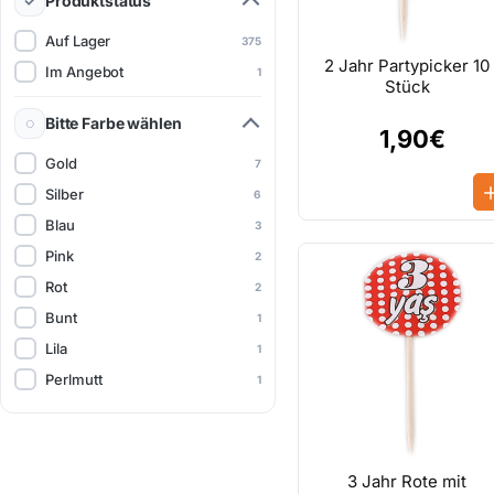
Produktstatus
Auf Lager
375
2 Jahr Partypicker 10
Im Angebot
1
Stück
Bitte Farbe wählen
1,90€
Gold
7
Silber
6
Blau
3
Pink
2
Rot
2
Bunt
1
Lila
1
Perlmutt
1
3 Jahr Rote mit