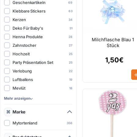
Geschenkartikeln
69
Klebbare Stickers
63
Kerzen
34
Deko Für Baby's
31
Henna Produkte
28
Milchflasche Blau 1
Stück
Zahnstocher
27
Hochzeit
25
1,50€
Party Präsentation Set
25
Verlobung
22
Luftballons
19
Mevlüt
18
Mehr anzeigen
Marke
Mytortenland
356