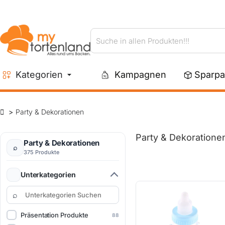
Suche
in
allen
Kategorien
Kampagnen
Sparpa
Produkten!!!
Party & Dekorationen
Party & Dekoratione
Party & Dekorationen
375 Produkte
Unterkategorien
Präsentation Produkte
88