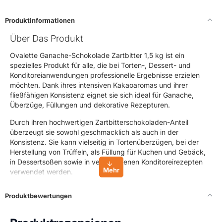
Produktinformationen
Über Das Produkt
Ovalette Ganache-Schokolade Zartbitter 1,5 kg ist ein
spezielles Produkt für alle, die bei Torten-, Dessert- und
Konditoreianwendungen professionelle Ergebnisse erzielen
möchten. Dank ihres intensiven Kakaoaromas und ihrer
fließfähigen Konsistenz eignet sie sich ideal für Ganache,
Überzüge, Füllungen und dekorative Rezepturen.
Durch ihren hochwertigen Zartbitterschokoladen-Anteil
überzeugt sie sowohl geschmacklich als auch in der
Konsistenz. Sie kann vielseitig in Tortenüberzügen, bei der
Herstellung von Trüffeln, als Füllung für Kuchen und Gebäck,
in Dessertsoßen sowie in verschiedenen Konditoreirezepten
verwendet werden.
Ovalette Ganache-Schokolade Zartbitter eignet sich sowohl
Produktbewertungen
für den privaten als auch für den professionellen Einsatz und
ist die ideale Wahl für alle, die einen intensiven
Schokoladengeschmack bevorzugen.