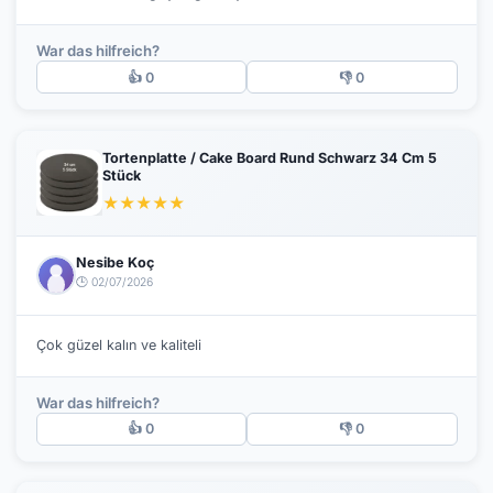
War das hilfreich?
👍 0
👎 0
Tortenplatte / Cake Board Rund Schwarz 34 Cm 5
Stück
★
★
★
★
★
Nesibe Koç
🕒 02/07/2026
Çok güzel kalın ve kaliteli
War das hilfreich?
👍 0
👎 0