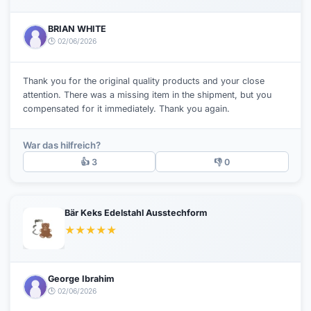
BRIAN WHITE
🕒 02/06/2026
Thank you for the original quality products and your close
attention. There was a missing item in the shipment, but you
compensated for it immediately. Thank you again.
War das hilfreich?
👍 3
👎 0
Bär Keks Edelstahl Ausstechform
★
★
★
★
★
George Ibrahim
🕒 02/06/2026