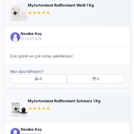
Mytortenland Rollfondant Weiß 1 Kg
★
★
★
★
★
Nesibe Koç
🕒 02/07/2026
Çok güzel ve çok kolay şekilleniyor
War das hilfreich?
👍 0
👎 0
Mytortenland Rollfondant Schwarz 1 Kg
★
★
★
★
★
Nesibe Koç