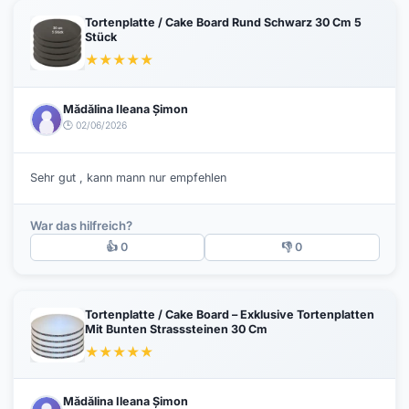
Tortenplatte / Cake Board Rund Schwarz 30 Cm 5
Stück
★
★
★
★
★
Mădălina Ileana Șimon
🕒 02/06/2026
Sehr gut , kann mann nur empfehlen
War das hilfreich?
👍 0
👎 0
Tortenplatte / Cake Board – Exklusive Tortenplatten
Mit Bunten Strasssteinen 30 Cm
★
★
★
★
★
Mădălina Ileana Șimon