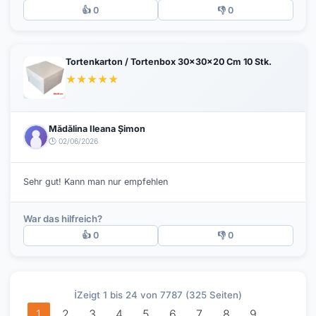
👍 0
👎 0
Tortenkarton / Tortenbox 30x30x20 Cm 10 Stk.
★
★
★
★
★
Mădălina Ileana Șimon
🕒 02/06/2026
Sehr gut! Kann man nur empfehlen
War das hilfreich?
👍 0
👎 0
ℹ️
Zeigt 1 bis 24 von 7787 (325 Seiten)
1
2
3
4
5
6
7
8
9