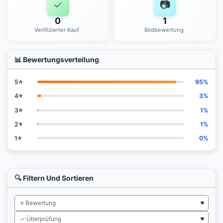
✓
📷
0
1
Verifizierter Kauf
Bildbewertung
📊 Bewertungsverteilung
5⭐
95%
4⭐
3%
3⭐
1%
2⭐
1%
1⭐
0%
🔍 Filtern Und Sortieren