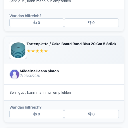
Sehr gut , kann mann nur empfehlen
War das hilfreich?
👍 0
👎 0
Tortenplatte / Cake Board Rund Blau 20 Cm 5 Stück
★
★
★
★
★
Mădălina Ileana Șimon
🕒 02/06/2026
Sehr gut , kann mann nur empfehlen
War das hilfreich?
👍 0
👎 0