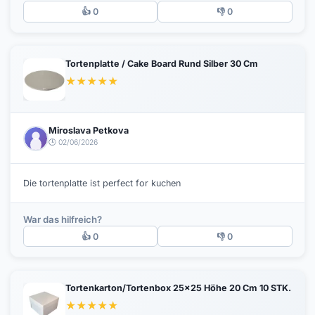
👍 0
👎 0
Tortenplatte / Cake Board Rund Silber 30 Cm
★
★
★
★
★
Miroslava Petkova
🕒 02/06/2026
Die tortenplatte ist perfect for kuchen
War das hilfreich?
👍 0
👎 0
Tortenkarton/Tortenbox 25x25 Höhe 20 Cm 10 STK.
★
★
★
★
★