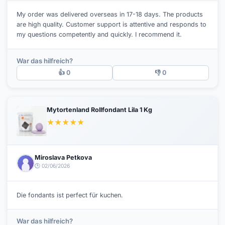
My order was delivered overseas in 17-18 days. The products
are high quality. Customer support is attentive and responds to
my questions competently and quickly. I recommend it.
War das hilfreich?
👍 0
👎 0
Mytortenland Rollfondant Lila 1 Kg
★
★
★
★
★
Miroslava Petkova
🕒 02/06/2026
Die fondants ist perfect für kuchen.
War das hilfreich?