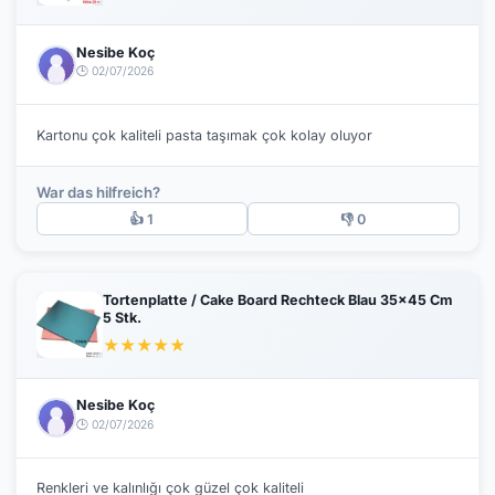
Nesibe Koç
🕒 02/07/2026
Kartonu çok kaliteli pasta taşımak çok kolay oluyor
War das hilfreich?
👍 1
👎 0
Tortenplatte / Cake Board Rechteck Blau 35x45 Cm
5 Stk.
★
★
★
★
★
Nesibe Koç
🕒 02/07/2026
Renkleri ve kalınlığı çok güzel çok kaliteli