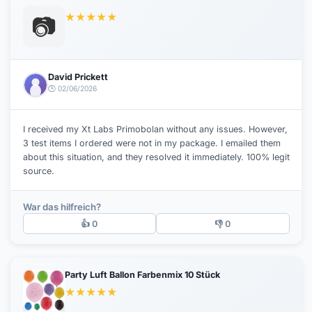
★
★
★
★
★
📷
David Prickett
🕒 02/06/2026
I received my Xt Labs Primobolan without any issues. However,
3 test items I ordered were not in my package. I emailed them
about this situation, and they resolved it immediately. 100% legit
source.
War das hilfreich?
👍 0
👎 0
Party Luft Ballon Farbenmix 10 Stück
★
★
★
★
★