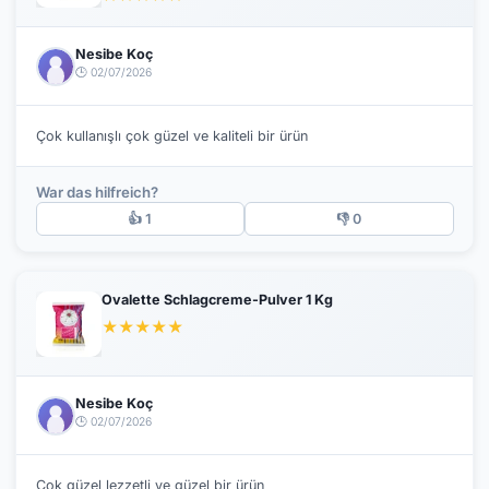
Nesibe Koç
🕒 02/07/2026
Çok kullanışlı çok güzel ve kaliteli bir ürün
War das hilfreich?
👍 1
👎 0
Ovalette Schlagcreme-Pulver 1 Kg
★
★
★
★
★
Nesibe Koç
🕒 02/07/2026
Çok güzel lezzetli ve güzel bir ürün