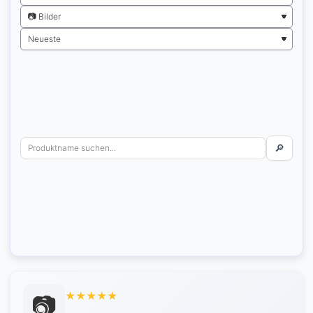
🔎
Alle Bewertungen
★
★
★
★
★
📷