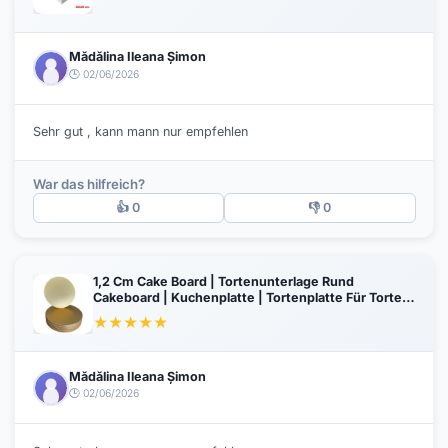
Mădălina Ileana Șimon
🕒 02/06/2026
Sehr gut , kann mann nur empfehlen
War das hilfreich?
👍 0
👎 0
1,2 Cm Cake Board | Tortenunterlage Rund
Cakeboard | Kuchenplatte | Tortenplatte Für Torten
Gold 24 Cm
★
★
★
★
★
Mădălina Ileana Șimon
🕒 02/06/2026