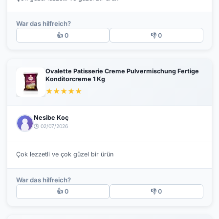
War das hilfreich?
👍 0
👎 0
Ovalette Patisserie Creme Pulvermischung Fertige
Konditorcreme 1 Kg
★
★
★
★
★
Nesibe Koç
🕒 02/07/2026
Çok lezzetli ve çok güzel bir ürün
War das hilfreich?
👍 0
👎 0