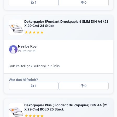
👍 1
👎 0
Dekorpapier (Fondant Druckpapier) SLIM DIN A4 (21
X 29 Cm) 24 Stück
★
★
★
★
★
Nesibe Koç
🕒 02/07/2026
Çok kaliteli çok kullanışlı bir ürün
War das hilfreich?
👍 1
👎 0
Dekorpapier Plus ( Fondant Druckpapier) DIN A4 (21
X 29 Cm) BOLD 25 Stück
★
★
★
★
★