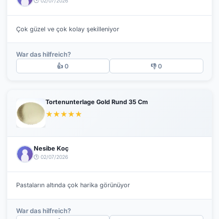
🕒 02/07/2026
Çok güzel ve çok kolay şekilleniyor
War das hilfreich?
👍 0
👎 0
Tortenunterlage Gold Rund 35 Cm
★
★
★
★
★
Nesibe Koç
🕒 02/07/2026
Pastaların altında çok harika görünüyor
War das hilfreich?