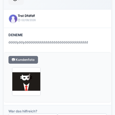
Trst Dfdfdf
🕒 02/09/2026
DENEME
ddddşddşddddddddddddddddddddddddddddddd
📷 Kundenfoto
War das hilfreich?