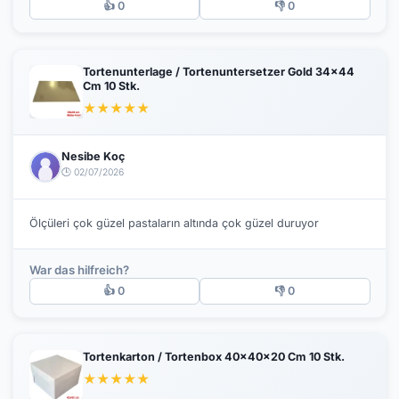
👍 0
👎 0
Tortenunterlage / Tortenuntersetzer Gold 34x44
Cm 10 Stk.
★
★
★
★
★
Nesibe Koç
🕒 02/07/2026
Ölçüleri çok güzel pastaların altında çok güzel duruyor
War das hilfreich?
👍 0
👎 0
Tortenkarton / Tortenbox 40x40x20 Cm 10 Stk.
★
★
★
★
★