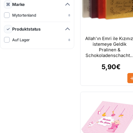
Marke
Mytortenland
8
Produktstatus
Allah'ın Emri ile Kızınız
Auf Lager
8
istemeye Geldik
Pralinen &
Schokoladenschachte
Lila
5,90€