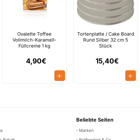
Ovalette Toffee
Tortenplatte / Cake Board
Vollmilch-Karamell-
Rund Silber 32 cm 5
Füllcreme 1 kg
Stück
4,90€
15,40€
Beliebte Seiten
te
Marken
 Rabatt
Rollfondant & Co.