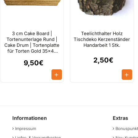
3 cm Cake Board |
Teelichthalter Holz
Tortenunterlage Rund |
Tischdeko Kerzenständer
Cake Drum | Tortenplatte
Handarbeit 1 Stk.
für Torten Gold 35x45
cm
2,50€
9,50€
Informationen
Extras
Impressum
Bonuspunk
Liefer- & Versandkosten
Neu Kunden