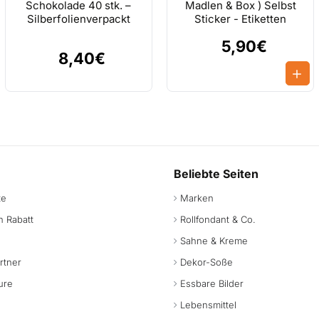
Schokolade 40 stk. –
Madlen & Box ) Selbst
n in Groß sein
Silberfolienverpackt
Sticker - Etiketten
er wird die Schrift.
5,90€
vom Bild hoch ist,
8,40€
tves Etiket raus kommen.
nnen Sie diese beim Zahlen bei NOTIZ hinzufügen.
Beliebte Seiten
te
Marken
 Rabatt
Rollfondant & Co.
Sahne & Kreme
rtner
Dekor-Soße
ure
Essbare Bilder
Lebensmittel