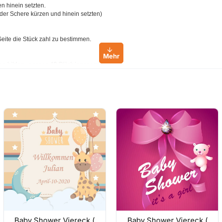
en hinein setzten.
 der Schere kürzen und hinein setzten)
 Seite die Stück zahl zu bestimmen.
en bilden, passen 48 Stück ingesamt rein.
 bilden, passen 72 Stück insgesamt rein.
ket Designen und wir nur das Etiket was Sie Designt haben versenden.
ekoration kleben.
m Gläser zu Dekorieren, bei Babyshower oder Geburtstags Partys, M
tein, Gastgeschenke und bei anderen vielen Dekorationen.
r Seite anschauen.
men Der Produkte hinzu. In dem Sie auf den gewünschten Kategorien
Baby Shower Viereck (
Baby Shower Viereck (