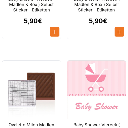
Madlen & Box ) Selbst
Madlen & Box ) Selbst
Sticker - Etiketten
Sticker - Etiketten
5,90€
5,90€
n?
rsonalisieren. Sie können Rechts und Links oben bei den Kasten Ih
ton für de Text, denn Sie aussuchen und bearbeiten können.Nach jedem
fach auf dem Etikett nach wunsch Positionieren...
 ein Auge drauf verfen.
um Gläser zu Dekorieren, bei Babyshower oder Geburtstags Partys, M
tein, Gastgeschenke und bei anderen vielen Dekorationen.
hließlich Per Nachnahme, Bei Banküberweisungen kann es zur längeren
 Präsentation dienen können Sie gerne auf unserer Online Seite Best
Ovalette Milch Madlen
Baby Shower Viereck (