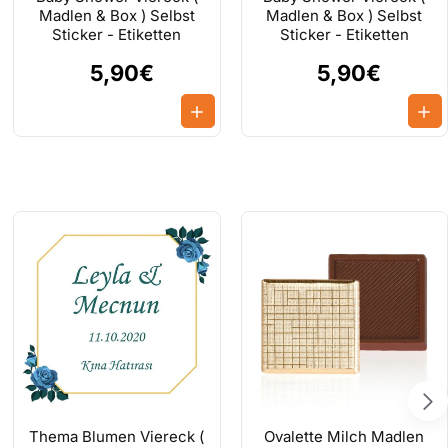
Madlen & Box ) Selbst
Madlen & Box ) Selbst
Sticker - Etiketten
Sticker - Etiketten
5,90€
5,90€
ren Wunsch Text schreiben oder auch Bild hinzufügen. Neben dem
 Schritt reicht es schon aus wenn Sie einfach auf eine Leere
evlüt Sünnet Dekorationen, Bei Taufen, bei Erster Zahn Partys,
 Wartezeit kommen, Bitte einfach ein Bild vom Beleg per
ellen.
Thema Blumen Viereck (
Ovalette Milch Madlen