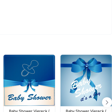
evlüt Sünnet Dekorationen, Bei Taufen, bei Erster Zahn Partys,
amen klicken können Sie Ihr Etiket und das gewünschte Produkt
Baby Shower Viereck (
Baby Shower Viereck (