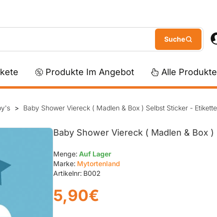
kete
Produkte Im Angebot
Alle Produkte
by's
Baby Shower Viereck ( Madlen & Box ) Selbst Sticker - Etikett
Baby Shower Viereck ( Madlen & Box ) S
Menge:
Auf Lager
Marke:
Mytortenland
Artikelnr:
B002
5,90€