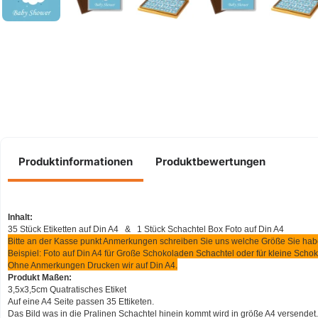
Produktinformationen
Produktbewertungen
Inhalt:
35 Stück Etiketten auf Din A4 &
1 Stück
Schachtel Box
Foto auf Din A4
Bitte an der Kasse punkt Anmerkungen schreiben Sie uns welche Größe Sie hab
Beispiel:
Foto auf Din A4 für Große Schokoladen
Schachtel
oder für kleine Sch
Ohne Anmerkungen Drucken wir auf Din A4.
Produkt Maßen:
3,5x3,5cm Quatratisches Etiket
Auf eine A4 Seite passen 35 Ettiketen.
Das Bild was in die Pralinen Schachtel hinein kommt wird in größe A4 versendet.