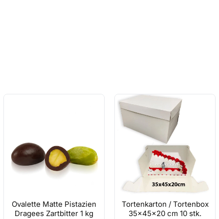
rvierzwecke
neutral lagern. Vor Licht, Luft, Feuchtigkeit und
chützen.
Ovalette Matte Pistazien
Tortenkarton / Tortenbox
Dragees Zartbitter 1 kg
35x45x20 cm 10 stk.