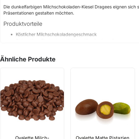
Die dunkelfarbigen Milchschokoladen-Kiesel Dragees eignen sich sow
Präsentationen gestalten möchten.
Produktvorteile
Köstlicher Milchschokoladengeschmack
Dekoratives Design in natürlicher Kieselsteinoptik
Sorgt für eine stilvolle Optik bei Präsentationen und Dekorat
Kann direkt als Servier- und Naschprodukt verwendet werd
Ähnliche Produkte
Geeignet für besondere Anlässe, Einladungen und Veranstal
Praktische 2,5-kg-Packung
Anwendungsbereiche
Torten- und Cupcake-Dekorationen
Candy Bars und Präsentationen für besondere Anlässe
Dekorationen für Glas- und Schalenpräsentationen
Geburtstags-, Verlobungs- und Eventorganisationen
Präsentationen in Cafés und Konditoreien
Direkt zum Servieren und Naschen
Produktinformationen
Ovalette Milch-
Ovalette Matte Pistazien
Ovalette