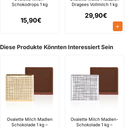
Marke :
Schokodrops 1 kg
Dragees Vollmilch 1 kg
Produktart :
Kiesel Dragees
29,90€
15,90€
Produktinhalt :
Milchschokolade
Farbe :
Gemischte dunkle Farben
Nettogewicht :
2,5 kg
Diese Produkte Könnten Interessiert Sein
Verwendungszweck :
Für Präsentation, Dekoration und Se
Verpackung :
2,5-kg-Packung
Mindesthaltbarkeitsd
Siehe Produktverpackung.
atum :
Bei 18–20°C kühl, trocken und geruchs
Lagerbedingungen :
starken Temperaturschwankungen s
Ovalette Milch Madlen
Ovalette Milch Madlen-
Schokolade 1 kg –
Schokolade 1 kg –