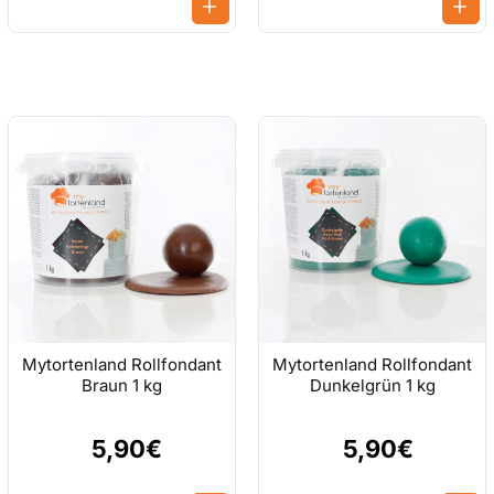
ches Öl, Milchpulver, Glycerin, Stabilisatoren (E1412,
04, E122, E124, E132, E142, E155 je nach Sorte),
en und vor Feuchtigkeit geschützt lagern. Nach
 in der Originalverpackung gut verschlossen
tivität und Aufmerksamkeit von Kindern beeinträchtigen.
Mytortenland Rollfondant
Mytortenland Rollfondant
Braun 1 kg
Dunkelgrün 1 kg
5,90€
5,90€