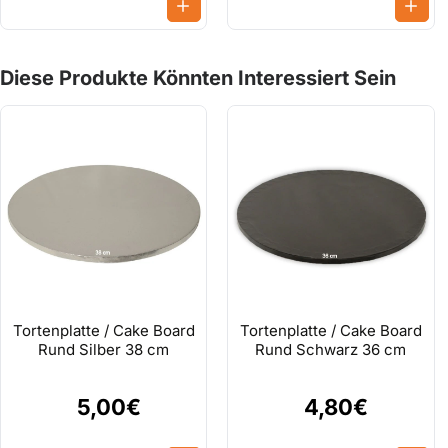
Nettogewicht :
1 kg
Verwendungszweck :
Torteneindeckung und Dekoration
Diese Produkte Könnten Interessiert Sein
Fondantstärke, Glukosesirup, pflanzli
Zutaten :
E466), Vanillin, Farbstoffe (E102, E1
Konservierungsstoff E202.
Bei Raumtemperatur (20–25°C) trock
Lagerbedingungen :
Gebrauch den verbleibenden Fondant
aufbewahren.
*Die Farbstoffe E102, E104, E122, E124 und E129 können die Ak
Tortenplatte / Cake Board
Tortenplatte / Cake Board
Rund Silber 38 cm
Rund Schwarz 36 cm
5,00€
4,80€