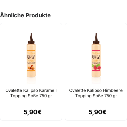
des Glases verwenden.
Kühl, trocken und
Ähnliche Produkte
geruchsneutral lagern. Nach
Lagerung :
jedem Gebrauch gut
verschließen.
Ovalette Kalipso Karamell
Ovalette Kalipso Himbeere
Topping Soße 750 gr
Topping Soße 750 gr
5,90€
5,90€