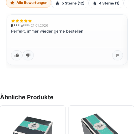
Alle Bewertungen
5 Sterne (12)
4 Sterne (1)
B*** c***
•
21.01.2026
E
Perfekt, immer wieder gerne bestellen
W
Ähnliche Produkte