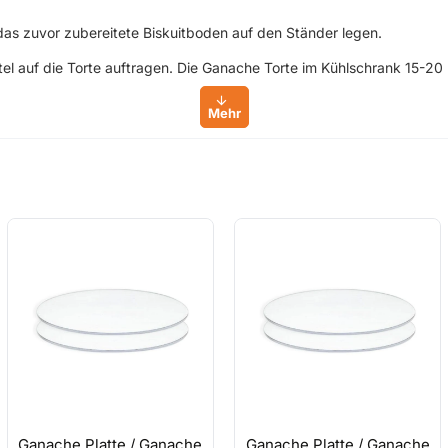
e das zuvor zubereitete Biskuitboden auf den Ständer legen.
el auf die Torte auftragen. Die Ganache Torte im Kühlschrank 15-2
t einfriert.
t Rollfondant.
ehlen wir Ihnen Ganache ein Tag vorher aufzutragen und die Kühlsch
lch oder bitter)
 und vollmilch Schokolade zufügen.
Ganache Platte / Ganache
Ganache Platte / Ganache