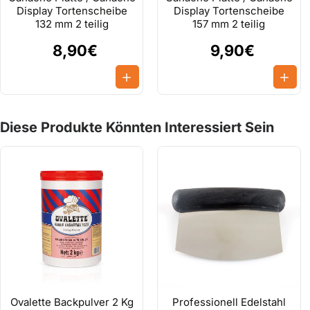
Display Tortenscheibe
Display Tortenscheibe
Wie mache ich Ganache Schokolade?
132 mm 2 teilig
157 mm 2 teilig
Wie macht man eine Schokoladen Ganache?
8,90€
9,90€
Anleitung-Zubereitung:
Stellen Sie die Schlagsahne in einen mittelgroßen Topf auf einen He
Erhitzen Sie bei schwacher Hitze die flüssigen Schlagsahne bevo
Diese Produkte Könnten Interessiert Sein
Schokolade gehackt zugeben an die Schlagsahne und rühren.
Die zubereitete Ganache in eine Schüssel geben und 25-30 Minute
Sie können Ihre konzentrierte Ganache in Ihren Kuchen, Torten un
Ovalette Backpulver 2 Kg
Professionell Edelstahl