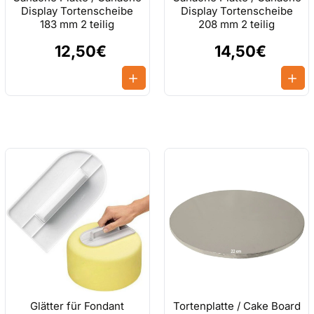
Display Tortenscheibe
Display Tortenscheibe
183 mm 2 teilig
208 mm 2 teilig
12,50€
14,50€
rd mit niedriger Hitze.
r es kocht Herd ausschalten und den Topf vom Herd herunternehmen.
n im Kühlschrank ruhen lassen.
d Cupcakes verwenden und mit Rollfondant einfach einkleiden.
Glätter für Fondant
Tortenplatte / Cake Board