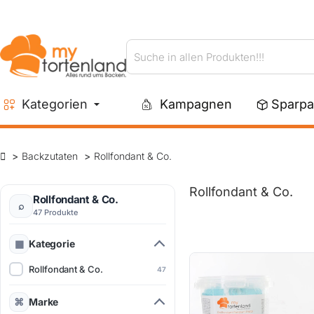
Suche
in
allen
Kategorien
Kampagnen
Sparpa
Produkten!!!
Backzutaten
Rollfondant & Co.
Rollfondant & Co.
Rollfondant & Co.
47 Produkte
Kategorie
Rollfondant & Co.
47
Marke