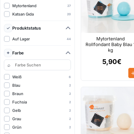
Mytortenland
27
Katsan Gıda
20
Produktstatus
Mytortenland
Auf Lager
44
Rollfondant Baby Blau 
kg
Farbe
5,90€
Weiß
6
Blau
2
Braun
2
Fuchsia
2
Gelb
2
Grau
2
Grün
2