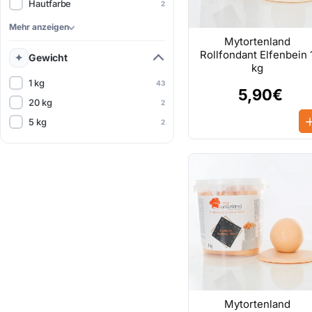
Hautfarbe
2
Mehr anzeigen
Mytortenland
Rollfondant Elfenbein 
Gewicht
kg
1 kg
43
5,90€
20 kg
2
5 kg
2
Mytortenland