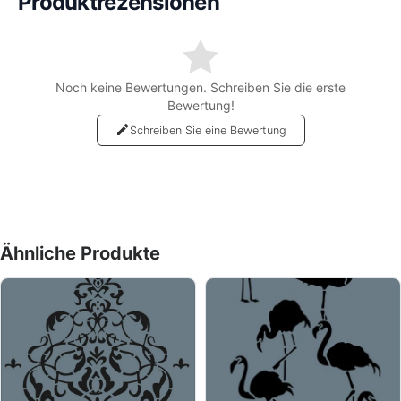
Produktrezensionen
Für eine Saubere Arbeit ist es ideal. Falls Sie die Schablone
entnehmen und sich Fehler bilden,
können Sie ganz leicht mit einem nassen Pinsel die gefleckten
Stellen säubern.
Noch keine Bewertungen. Schreiben Sie die erste
Bewertung!
Stencil Schablonen können für die Raumdeko benutzt werden
( Wände, Möbel, Dekoware ).
Schreiben Sie eine Bewertung
Dafür brauchen Sie natürlich unsere Schablonen ein Pinsel
oder ein Schwamm und damit Sie die Schablone befestigen
können Klebeband am Besten auch die Schablonenfarben.
Mit der Tupftechnik gelingen Ihnen viele schöne und
persönliche Kunstwerke. Lassen Sie Ihre Kreativität den freien
Ähnliche Produkte
Lauf.
Statt einen Maler zurufen können Sie es selber machen z.B
Kinderzimmer, Wand, Bad, Wohnzimmer, Möbel bemalen oder
sogar komplett streichen.