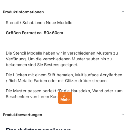
Produktinformationen
Stencil / Schablonen Neue Modelle
Größen Format ca. 50x60cm
Die Stencil Modelle haben wir in verschiedenen Mustern zu
Verfügung. Um die verschiedenen Muster sauber hin zu
bekommen sind Sie Bestens geeignet.
Die Lücken mit einem Stift bemalen, Multisurface Acrylfarben
/ Rich Metallic Farben oder mit Glitzer drüber streuen.
Die Muster passen perfekt für die Hausdeko, Wand oder zum
Beschenken von Ihrem Kunstwerk.
Stencil Schablonen können für die Torte verwendet werden.
Sowie mit Fondant, als auch mit Lebensmittelfarbe / -pulver,
Produktbewertungen
Buttercreme und vieles mehr.
Sie müssen einfach die Schablone befestigen und loslegen.