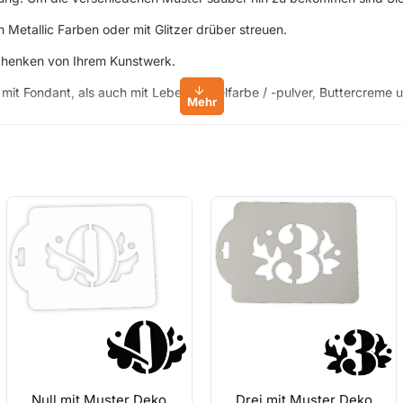
h Metallic Farben oder mit Glitzer drüber streuen.
chenken von Ihrem Kunstwerk.
it Fondant, als auch mit Lebensmittelfarbe / -pulver, Buttercreme u
 Saubere Arbeit ist es ideal. Falls Sie die Schablone entnehmen und 
len säubern.
ände, Möbel, Dekoware ).
 ein Schwamm und damit Sie die Schablone befestigen können Klebeb
nstwerke. Lassen Sie Ihre Kreativität den freien Lauf.
erzimmer, Wand, Bad, Wohnzimmer, Möbel bemalen oder sogar komplet
Null mit Muster Deko
Drei mit Muster Deko