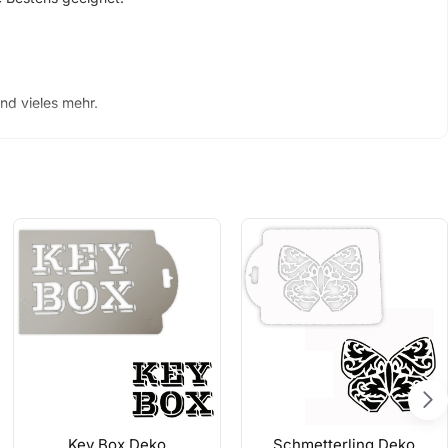
nd vieles mehr.
sich Fehler bilden,
and am Besten auch die Schablonenfarben.
t streichen.
Key Box Deko
Schmetterling Deko