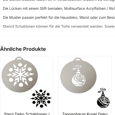
Die Lücken mit einem Stift bemalen, Multisurface Acrylfarben / Ric
Die Muster passen perfekt für die Hausdeko, Wand oder zum Bes
Stencil Schablonen können für die Torte verwendet werden. Sowie m
Sie müssen einfach die Schablone befestigen und loslegen. Für eine
können Sie ganz leicht mit einem nassen Pinsel die gefleckten Stel
Ähnliche Produkte
Stencil Schablonen können für die Raumdeko benutzt werden ( W
Dafür brauchen Sie natürlich unsere Schablonen ein Pinsel oder
Mit der Tupftechnik gelingen Ihnen viele schöne und persönliche Ku
Statt einen Maler zurufen können Sie es selber machen z.B Kind
Stern Deko Schablonen /
Tannenbaum Kugel Deko