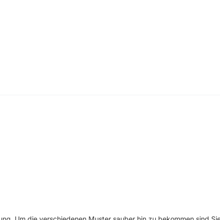
gung. Um die verschiedenen Muster sauber hin zu bekommen sind Sie