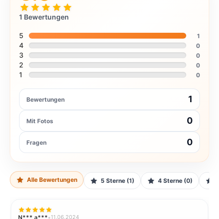
die Torte zu präsentieren, ohne die Box zu öffnen. Dies ist
nicht nur praktisch,
1 Bewertungen
sondern erhöht auch die ästhetische Anziehungskraft der
Verpackung.
5
1
4
0
Zweiteilige Konstruktion:
Eine zweiteilige Konstruktion kann
3
0
das Einlegen und Entnehmen der Torte erleichtern.
2
0
Die Benutzerfreundlichkeit ist ein wichtiger Faktor, der bei der
1
0
Produktgestaltung berücksichtigt werden sollte.
1
Bewertungen
0
Mit Fotos
0
Fragen
Alle Bewertungen
5 Sterne (1)
4 Sterne (0)
N*** a***
•
11.06.2024