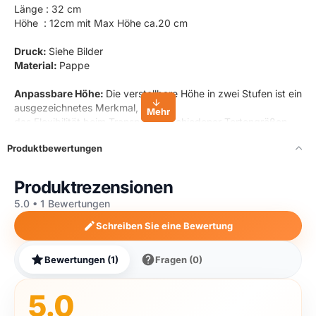
Länge : 32 cm
Höhe : 12cm mit Max Höhe ca.20 cm
Druck:
Siehe Bilder
Material:
Pappe
Anpassbare Höhe:
Die verstellbare Höhe in zwei Stufen ist ein
ausgezeichnetes Merkmal,
das Flexibilität beim Transport verschiedener Tortengrößen
bietet. Es ist wichtig,
Produktbewertungen
dass der Mechanismus zur Höhenverstellung einfach zu
bedienen ist und die Box in beiden Einstellungen stabil bleibt.
Produktrezensionen
Design und Stabilität:
Ein neues, ansprechendes Design, das
5.0 • 1 Bewertungen
gleichzeitig Stabilität bietet,
ist entscheidend für die Attraktivität des Produkts. Die
Schreiben Sie eine Bewertung
Stabilität ist besonders wichtig,
um sicherzustellen, dass die Torte während des Transports
Bewertungen (1)
Fragen (0)
sicher und unversehrt bleibt.
Sichtfenster:
Ein Sichtfenster ist ein attraktives Feature, das
5.0
es ermöglicht,