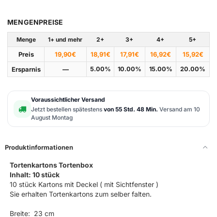
MENGENPREISE
Menge
1+ und mehr
2+
3+
4+
5+
Preis
19,90€
18,91€
17,91€
16,92€
15,92€
Ersparnis
—
5.00%
10.00%
15.00%
20.00%
Voraussichtlicher Versand
Jetzt bestellen spätestens
von 55 Std. 48 Min.
Versand am 10
August Montag
Produktinformationen
Tortenkartons
Tortenbox
Inhalt: 10 stück
10 stück Kartons mit Deckel ( mit Sichtfenster )
Sie erhalten Tortenkartons zum selber falten.
Breite: 23 cm