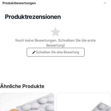
besondere Desserts lieben.
Produktbewertungen
Vorteile:
Produktrezensionen
✔ Realistische Vanilleschotesform
✔ Flexible Antihaft-Silikonform
✔ Für Backofen, Kühlschrank & Gefrierfach geeignet
✔ Leicht zu reinigen
✔ Wiederverwendbar und langlebig
Noch keine Bewertungen. Schreiben Sie die erste
✔ Perfekt für Desserts, Pralinen, Kuchen & Eis
Bewertung!
Schreiben Sie eine Bewertung
Ähnliche Produkte