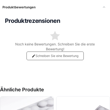
entnehmen. Ideal für Hobbybäcker, Konditoren und alle, die
besondere Desserts lieben.
Produktbewertungen
Vorteile:
Produktrezensionen
✔ Realistische Mandelsform
✔ Flexible Antihaft-Silikonform
✔ Für Backofen, Kühlschrank & Gefrierfach geeignet
✔ Leicht zu reinigen
✔ Wiederverwendbar und langlebig
Noch keine Bewertungen. Schreiben Sie die erste
✔ Perfekt für Desserts, Pralinen, Kuchen & Eis
Bewertung!
Schreiben Sie eine Bewertung
Ähnliche Produkte